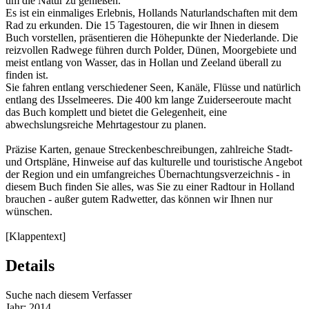
um die Natur zu genießen.
Es ist ein einmaliges Erlebnis, Hollands Naturlandschaften mit dem
Rad zu erkunden. Die 15 Tagestouren, die wir Ihnen in diesem
Buch vorstellen, präsentieren die Höhepunkte der Niederlande. Die
reizvollen Radwege führen durch Polder, Dünen, Moorgebiete und
meist entlang von Wasser, das in Hollan und Zeeland überall zu
finden ist.
Sie fahren entlang verschiedener Seen, Kanäle, Flüsse und natürlich
entlang des IJsselmeeres. Die 400 km lange Zuiderseeroute macht
das Buch komplett und bietet die Gelegenheit, eine
abwechslungsreiche Mehrtagestour zu planen.
Präzise Karten, genaue Streckenbeschreibungen, zahlreiche Stadt-
und Ortspläne, Hinweise auf das kulturelle und touristische Angebot
der Region und ein umfangreiches Übernachtungsverzeichnis - in
diesem Buch finden Sie alles, was Sie zu einer Radtour in Holland
brauchen - außer gutem Radwetter, das können wir Ihnen nur
wünschen.
[Klappentext]
Details
Suche nach diesem Verfasser
Jahr:
2014