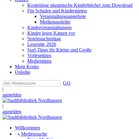
Kostenlose ukrainische Kinderbücher zum Download
Für Schulen und Kindergärten
Veranstaltungsangebote
Medienausleihe
Kinderveranstaltungen
Kinder lesen Katzen vor
Spielenachmittag
Leseratte 2026
Surf-Tipps für Kleine und Große
Vorlesetipps
Medientipps
Mein Konto
Onleihe
GO
|
anmelden
|
anmelden
Willkommen
Mediensuche