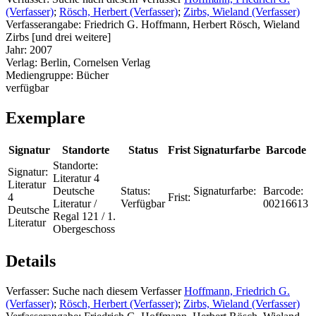
(Verfasser)
;
Rösch, Herbert (Verfasser)
;
Zirbs, Wieland (Verfasser)
Verfasserangabe:
Friedrich G. Hoffmann, Herbert Rösch, Wieland
Zirbs [und drei weitere]
Jahr:
2007
Verlag:
Berlin, Cornelsen Verlag
Mediengruppe:
Bücher
verfügbar
Exemplare
Signatur
Standorte
Status
Frist
Signaturfarbe
Barcode
Standorte:
Signatur:
Literatur 4
Literatur
Deutsche
Status:
Signaturfarbe:
Barcode:
4
Frist:
Literatur /
Verfügbar
00216613
Deutsche
Regal 121 / 1.
Literatur
Obergeschoss
Details
Verfasser:
Suche nach diesem Verfasser
Hoffmann, Friedrich G.
(Verfasser)
;
Rösch, Herbert (Verfasser)
;
Zirbs, Wieland (Verfasser)