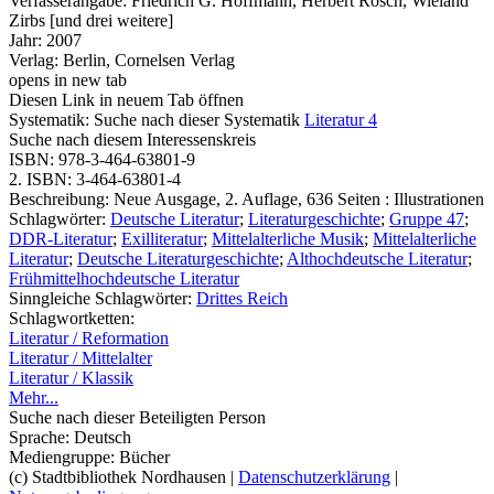
Verfasserangabe:
Friedrich G. Hoffmann, Herbert Rösch, Wieland
Zirbs [und drei weitere]
Jahr:
2007
Verlag:
Berlin, Cornelsen Verlag
opens in new tab
Diesen Link in neuem Tab öffnen
Systematik:
Suche nach dieser Systematik
Literatur 4
Suche nach diesem Interessenskreis
ISBN:
978-3-464-63801-9
2. ISBN:
3-464-63801-4
Beschreibung:
Neue Ausgage, 2. Auflage, 636 Seiten : Illustrationen
Schlagwörter:
Deutsche Literatur
;
Literaturgeschichte
;
Gruppe 47
;
DDR-Literatur
;
Exilliteratur
;
Mittelalterliche Musik
;
Mittelalterliche
Literatur
;
Deutsche Literaturgeschichte
;
Althochdeutsche Literatur
;
Frühmittelhochdeutsche Literatur
Sinngleiche Schlagwörter:
Drittes Reich
Schlagwortketten:
Literatur / Reformation
Literatur / Mittelalter
Literatur / Klassik
Mehr...
Suche nach dieser Beteiligten Person
Sprache:
Deutsch
Mediengruppe:
Bücher
(c) Stadtbibliothek Nordhausen
|
Datenschutzerklärung
|