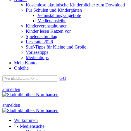
Kostenlose ukrainische Kinderbücher zum Download
Für Schulen und Kindergärten
Veranstaltungsangebote
Medienausleihe
Kinderveranstaltungen
Kinder lesen Katzen vor
Spielenachmittag
Leseratte 2026
Surf-Tipps für Kleine und Große
Vorlesetipps
Medientipps
Mein Konto
Onleihe
GO
|
anmelden
|
anmelden
Willkommen
Mediensuche