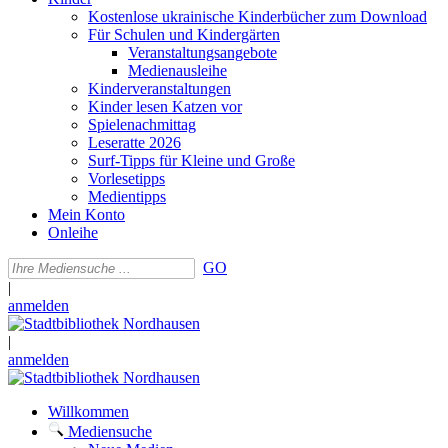
Kostenlose ukrainische Kinderbücher zum Download
Für Schulen und Kindergärten
Veranstaltungsangebote
Medienausleihe
Kinderveranstaltungen
Kinder lesen Katzen vor
Spielenachmittag
Leseratte 2026
Surf-Tipps für Kleine und Große
Vorlesetipps
Medientipps
Mein Konto
Onleihe
GO
|
anmelden
|
anmelden
Willkommen
Mediensuche