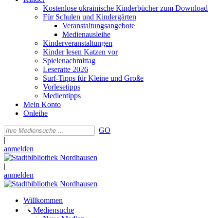
Kostenlose ukrainische Kinderbücher zum Download
Für Schulen und Kindergärten
Veranstaltungsangebote
Medienausleihe
Kinderveranstaltungen
Kinder lesen Katzen vor
Spielenachmittag
Leseratte 2026
Surf-Tipps für Kleine und Große
Vorlesetipps
Medientipps
Mein Konto
Onleihe
GO
|
anmelden
|
anmelden
Willkommen
Mediensuche