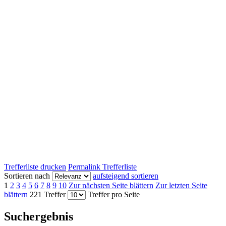
Trefferliste drucken
Permalink Trefferliste
Sortieren nach
aufsteigend sortieren
1
2
3
4
5
6
7
8
9
10
Zur nächsten Seite blättern
Zur letzten Seite
blättern
221 Treffer
Treffer pro Seite
Suchergebnis