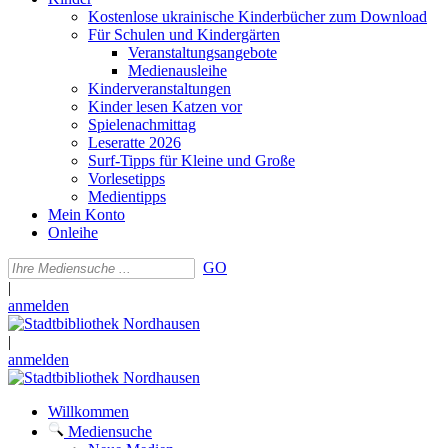
Kostenlose ukrainische Kinderbücher zum Download
Für Schulen und Kindergärten
Veranstaltungsangebote
Medienausleihe
Kinderveranstaltungen
Kinder lesen Katzen vor
Spielenachmittag
Leseratte 2026
Surf-Tipps für Kleine und Große
Vorlesetipps
Medientipps
Mein Konto
Onleihe
GO
|
anmelden
|
anmelden
Willkommen
Mediensuche