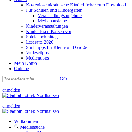
Kostenlose ukrainische Kinderbücher zum Download
Für Schulen und Kindergärten
Veranstaltungsangebote
Medienausleihe
Kinderveranstaltungen
Kinder lesen Katzen vor
Spielenachmittag
Leseratte 2026
Surf-Tipps für Kleine und Große
Vorlesetipps
Medientipps
Mein Konto
Onleihe
GO
|
anmelden
|
anmelden
Willkommen
Mediensuche