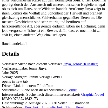
einer verschmusten Katze auf dem heimeligen Sofa. Unser Leben ist
geprägt durch den Austausch mit unseren tierischen Begleitern, egal
ob es sich um Haus- oder Wildtiere handelt. \n\nJenny Jinya zeigt in
ihren Comics die Vielfalt und Schönheit der Tierwelt und prangert
gleichzeitig menschliches Fehlverhalten gegenüber Tieren an. Die
meisten Geschichten sind sehr traurig und berühren auf
herzzerreißende Art, aber gerade dadurch geben sie Hoffnung, denn
jede vergossene Träne ist ein Beweis dafür, dass es noch nicht zu
spät ist, einen anderen Weg einzuschlagen.
[buchhandel.de]
Details
Verfasser:
Suche nach diesem Verfasser
Jinya, Jenny (Künstler)
Verfasserangabe:
Jenny Jinya
Jahr:
2025
Verlag:
Stuttgart, Panini Verlags GmbH
opens in new tab
Diesen Link in neuem Tab öffnen
Systematik:
Suche nach dieser Systematik
Comic
Interessenkreis:
Suche nach diesem Interessenskreis
Graphic Novel
ISBN:
9783741642173
Beschreibung:
2. Auflage 2025, 230 Seiten, Illustrationen
Schlagwörter:
Tierschutz
;
Umweltschutz
;
Tierquälerei