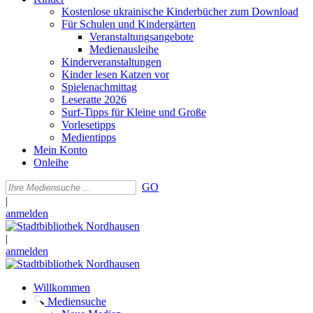
Kostenlose ukrainische Kinderbücher zum Download
Für Schulen und Kindergärten
Veranstaltungsangebote
Medienausleihe
Kinderveranstaltungen
Kinder lesen Katzen vor
Spielenachmittag
Leseratte 2026
Surf-Tipps für Kleine und Große
Vorlesetipps
Medientipps
Mein Konto
Onleihe
GO
|
anmelden
|
anmelden
Willkommen
Mediensuche