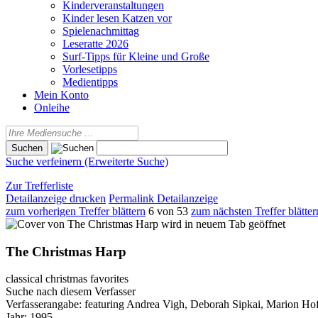
Kinderveranstaltungen
Kinder lesen Katzen vor
Spielenachmittag
Leseratte 2026
Surf-Tipps für Kleine und Große
Vorlesetipps
Medientipps
Mein Konto
Onleihe
Suche verfeinern (Erweiterte Suche)
Zur Trefferliste
Detailanzeige drucken
Permalink Detailanzeige
zum vorherigen Treffer blättern
6 von 53
zum nächsten Treffer blätter
wird in neuem Tab geöffnet
The Christmas Harp
classical christmas favorites
Suche nach diesem Verfasser
Verfasserangabe:
featuring Andrea Vigh, Deborah Sipkai, Marion H
Jahr:
1995