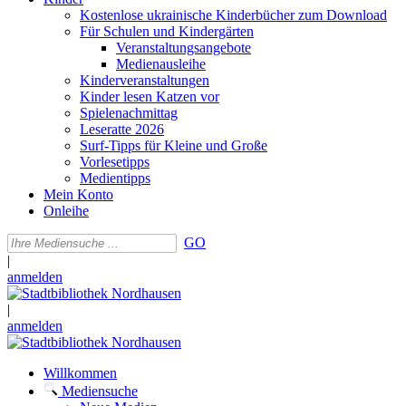
Kostenlose ukrainische Kinderbücher zum Download
Für Schulen und Kindergärten
Veranstaltungsangebote
Medienausleihe
Kinderveranstaltungen
Kinder lesen Katzen vor
Spielenachmittag
Leseratte 2026
Surf-Tipps für Kleine und Große
Vorlesetipps
Medientipps
Mein Konto
Onleihe
GO
|
anmelden
|
anmelden
Willkommen
Mediensuche