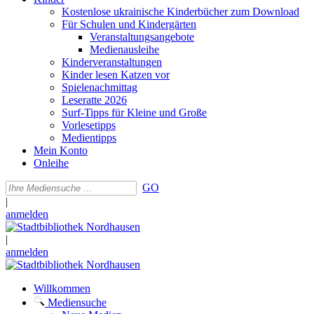
Kostenlose ukrainische Kinderbücher zum Download
Für Schulen und Kindergärten
Veranstaltungsangebote
Medienausleihe
Kinderveranstaltungen
Kinder lesen Katzen vor
Spielenachmittag
Leseratte 2026
Surf-Tipps für Kleine und Große
Vorlesetipps
Medientipps
Mein Konto
Onleihe
GO
|
anmelden
|
anmelden
Willkommen
Mediensuche