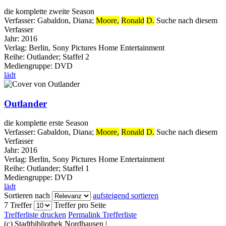
die komplette zweite Season
Verfasser:
Gabaldon, Diana
;
Moore,
Ronald
D.
Suche nach diesem
Verfasser
Jahr:
2016
Verlag:
Berlin, Sony Pictures Home Entertainment
Reihe:
Outlander; Staffel 2
Mediengruppe:
DVD
lädt
Outlander
die komplette erste Season
Verfasser:
Gabaldon, Diana
;
Moore,
Ronald
D.
Suche nach diesem
Verfasser
Jahr:
2016
Verlag:
Berlin, Sony Pictures Home Entertainment
Reihe:
Outlander; Staffel 1
Mediengruppe:
DVD
lädt
Sortieren nach
aufsteigend sortieren
7 Treffer
Treffer pro Seite
Trefferliste drucken
Permalink Trefferliste
(c) Stadtbibliothek Nordhausen
|