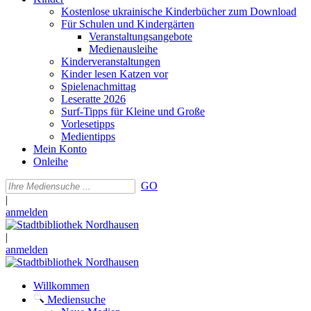
Kostenlose ukrainische Kinderbücher zum Download
Für Schulen und Kindergärten
Veranstaltungsangebote
Medienausleihe
Kinderveranstaltungen
Kinder lesen Katzen vor
Spielenachmittag
Leseratte 2026
Surf-Tipps für Kleine und Große
Vorlesetipps
Medientipps
Mein Konto
Onleihe
GO
|
anmelden
|
anmelden
Willkommen
Mediensuche