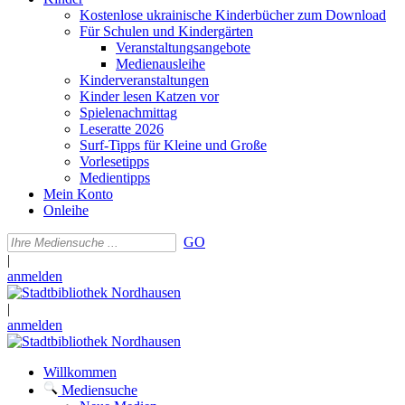
Kostenlose ukrainische Kinderbücher zum Download
Für Schulen und Kindergärten
Veranstaltungsangebote
Medienausleihe
Kinderveranstaltungen
Kinder lesen Katzen vor
Spielenachmittag
Leseratte 2026
Surf-Tipps für Kleine und Große
Vorlesetipps
Medientipps
Mein Konto
Onleihe
GO
|
anmelden
|
anmelden
Willkommen
Mediensuche