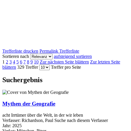
Trefferliste drucken
Permalink Trefferliste
Sortieren nach
aufsteigend sortieren
1
2
3
4
5
6
7
8
9
10
Zur nächsten Seite blättern
Zur letzten Seite
blättern
329 Treffer
Treffer pro Seite
Suchergebnis
Mythen der Geografie
acht Irrtümer über die Welt, in der wir leben
Verfasser:
Richardson, Paul
Suche nach diesem Verfasser
Jahr:
2025
Verlag:
München, Piper