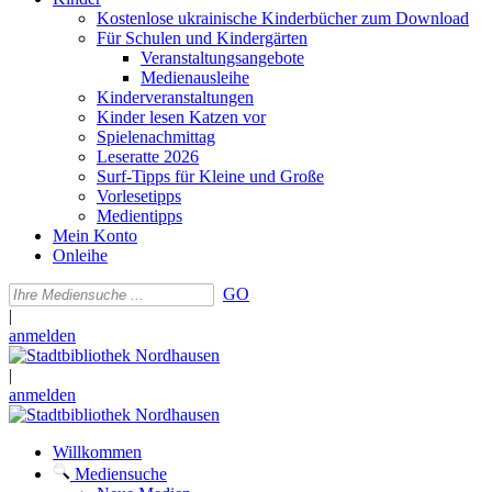
Kostenlose ukrainische Kinderbücher zum Download
Für Schulen und Kindergärten
Veranstaltungsangebote
Medienausleihe
Kinderveranstaltungen
Kinder lesen Katzen vor
Spielenachmittag
Leseratte 2026
Surf-Tipps für Kleine und Große
Vorlesetipps
Medientipps
Mein Konto
Onleihe
GO
|
anmelden
|
anmelden
Willkommen
Mediensuche