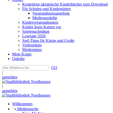
Kostenlose ukrainische Kinderbücher zum Download
Für Schulen und Kindergärten
Veranstaltungsangebote
Medienausleihe
Kinderveranstaltungen
Kinder lesen Katzen vor
Spielenachmittag
Leseratte 2026
Surf-Tipps für Kleine und Große
Vorlesetipps
Medientipps
Mein Konto
Onleihe
GO
|
anmelden
|
anmelden
Willkommen
Mediensuche