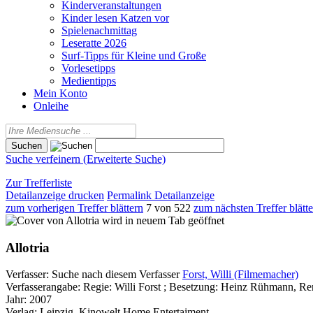
Kinderveranstaltungen
Kinder lesen Katzen vor
Spielenachmittag
Leseratte 2026
Surf-Tipps für Kleine und Große
Vorlesetipps
Medientipps
Mein Konto
Onleihe
Suche verfeinern (Erweiterte Suche)
Zur Trefferliste
Detailanzeige drucken
Permalink Detailanzeige
zum vorherigen Treffer blättern
7 von 522
zum nächsten Treffer blätt
wird in neuem Tab geöffnet
Allotria
Verfasser:
Suche nach diesem Verfasser
Forst, Willi (Filmemacher)
Verfasserangabe:
Regie: Willi Forst ; Besetzung: Heinz Rühmann, Re
Jahr:
2007
Verlag:
Leipzig, Kinowelt Home Entertaiment