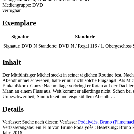
Mediengruppe:
DVD
verfügbar
Exemplare
Signatur
Standorte
Signatur:
DVD N
Standorte:
DVD N / Regal 116 / 1. Obergeschoss
Inhalt
Der Mittfünfziger Michel steckt in seiner täglichen Routine fest. Nac
Abendhimmel schweben, hätte er nur nicht solche Flugangst. Als Michel
Einkaufskorb. Ganze Nachmittage verbringt er fortan auf der Dachte
Mann an einem Fluss aus. Weit kommt er allerdings nicht: Schon bei se
Unbeschwertheit, Sinnlichkeit und eisgekühltem Absinth …
Details
Verfasser:
Suche nach diesem Verfasser
Podalydès, Bruno (Filmemac
Verfasserangabe:
ein Film von Bruno Podalydès ; Besetzung: Bruno P
Jahr:
2016