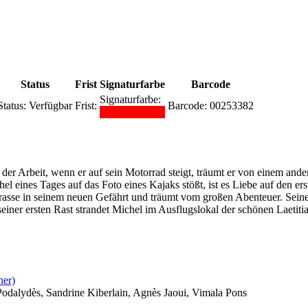
Status
Frist
Signaturfarbe
Barcode
Signaturfarbe:
Status:
Verfügbar
Frist:
Barcode:
00253382
h der Arbeit, wenn er auf sein Motorrad steigt, träumt er von einem an
 eines Tages auf das Foto eines Kajaks stößt, ist es Liebe auf den ers
rrasse in seinem neuen Gefährt und träumt vom großen Abenteuer. Sein
iner ersten Rast strandet Michel im Ausflugslokal der schönen Laetitia 
her)
odalydès, Sandrine Kiberlain, Agnès Jaoui, Vimala Pons