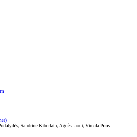
ern
her)
odalydès, Sandrine Kiberlain, Agnès Jaoui, Vimala Pons