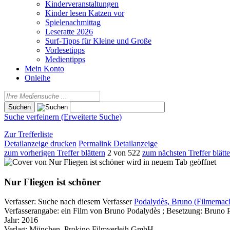
Kinderveranstaltungen
Kinder lesen Katzen vor
Spielenachmittag
Leseratte 2026
Surf-Tipps für Kleine und Große
Vorlesetipps
Medientipps
Mein Konto
Onleihe
Suche verfeinern (Erweiterte Suche)
Zur Trefferliste
Detailanzeige drucken
Permalink Detailanzeige
zum vorherigen Treffer blättern
2 von 522
zum nächsten Treffer blätt
wird in neuem Tab geöffnet
Nur Fliegen ist schöner
Verfasser:
Suche nach diesem Verfasser
Podalydès, Bruno (Filmemac
Verfasserangabe:
ein Film von Bruno Podalydès ; Besetzung: Bruno P
Jahr:
2016
Verlag:
München, Prokino Filmverleih GmbH