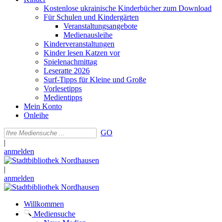
Kostenlose ukrainische Kinderbücher zum Download
Für Schulen und Kindergärten
Veranstaltungsangebote
Medienausleihe
Kinderveranstaltungen
Kinder lesen Katzen vor
Spielenachmittag
Leseratte 2026
Surf-Tipps für Kleine und Große
Vorlesetipps
Medientipps
Mein Konto
Onleihe
GO
|
anmelden
|
anmelden
Willkommen
Mediensuche