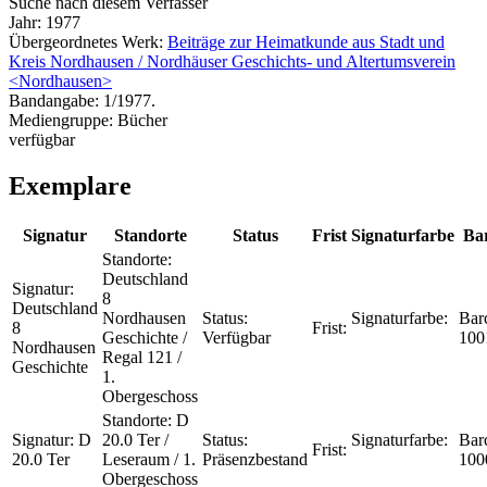
Suche nach diesem Verfasser
Jahr:
1977
Übergeordnetes Werk:
Beiträge zur Heimatkunde aus Stadt und
Kreis Nordhausen / Nordhäuser Geschichts- und Altertumsverein
<Nordhausen>
Bandangabe:
1/1977.
Mediengruppe:
Bücher
verfügbar
Exemplare
Signatur
Standorte
Status
Frist
Signaturfarbe
Ba
Standorte:
Deutschland
Signatur:
8
Deutschland
Nordhausen
Status:
Signaturfarbe:
Bar
8
Frist:
Geschichte /
Verfügbar
100
Nordhausen
Regal 121 /
Geschichte
1.
Obergeschoss
Standorte:
D
Signatur:
D
20.0 Ter /
Status:
Signaturfarbe:
Bar
Frist:
20.0 Ter
Leseraum / 1.
Präsenzbestand
100
Obergeschoss