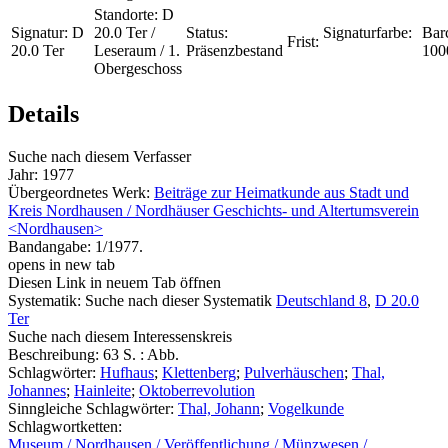
Standorte:
D
Signatur:
D
20.0 Ter /
Status:
Signaturfarbe:
Bar
Frist:
20.0 Ter
Leseraum / 1.
Präsenzbestand
100
Obergeschoss
Details
Suche nach diesem Verfasser
Jahr:
1977
Übergeordnetes Werk:
Beiträge zur Heimatkunde aus Stadt und
Kreis Nordhausen / Nordhäuser Geschichts- und Altertumsverein
<Nordhausen>
Bandangabe:
1/1977.
opens in new tab
Diesen Link in neuem Tab öffnen
Systematik:
Suche nach dieser Systematik
Deutschland 8
,
D 20.0
Ter
Suche nach diesem Interessenskreis
Beschreibung:
63 S. : Abb.
Schlagwörter:
Hufhaus
;
Klettenberg
;
Pulverhäuschen
;
Thal,
Johannes
;
Hainleite
;
Oktoberrevolution
Sinngleiche Schlagwörter:
Thal, Johann
;
Vogelkunde
Schlagwortketten:
Museum / Nordhausen / Veröffentlichung / Münzwesen /