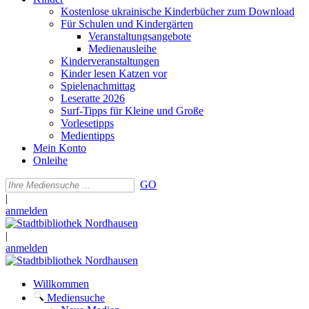
Kostenlose ukrainische Kinderbücher zum Download
Für Schulen und Kindergärten
Veranstaltungsangebote
Medienausleihe
Kinderveranstaltungen
Kinder lesen Katzen vor
Spielenachmittag
Leseratte 2026
Surf-Tipps für Kleine und Große
Vorlesetipps
Medientipps
Mein Konto
Onleihe
GO
|
anmelden
|
anmelden
Willkommen
Mediensuche