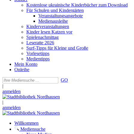
Kostenlose ukrainische Kinderbücher zum Download
Für Schulen und Kindergärten
Veranstaltungsangebote
Medienausleihe
Kinderveranstaltungen
Kinder lesen Katzen vor
Spielenachmittag
Leseratte 2026
Surf-Tipps für Kleine und Große
Vorlesetipps
Medientipps
Mein Konto
Onleihe
GO
|
anmelden
|
anmelden
Willkommen
Mediensuche