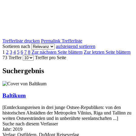
Trefferliste drucken
Permalink Trefferliste
Sortieren nach
aufsteigend sortieren
1
2
3
4
5
6
7
8
Zur nächsten Seite blättern
Zur letzten Seite blättern
73 Treffer
Treffer pro Seite
Suchergebnis
Baltikum
[Entdeckungsreisen in drei junge Ostsee-Republiken: von den
historischen Altstädten der Metropolen Vilnius, Riga und Tallinn zu
weiten Ostseestränden und in unberührte seenlanschaften ...]
Suche nach diesem Verfasser
Jahr:
2019
Verlag:
Ostfildern, DuMont Reiseverlag