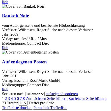
lädt
Bankok Noir
vom Autor gelesene und bearbeitete Hörbuchfassung
Verfasser:
Willemsen, Roger
Suche nach diesem Verfasser
Jahr:
2009
Verlag:
tacheles! / Roof Music
Mediengruppe:
Compact Disc
lädt
Auf entlegenen Posten
Verfasser:
Willemsen, Roger
Suche nach diesem Verfasser
Jahr:
2011
Verlag:
Bochum, Roof Music GmbH
Mediengruppe:
Compact Disc
lädt
Sortieren nach
aufsteigend sortieren
1
2
3
4
5
6
7
8
Zur nächsten Seite blättern
Zur letzten Seite blättern
73 Treffer
Treffer pro Seite
Trefferliste drucken
Permalink Trefferliste