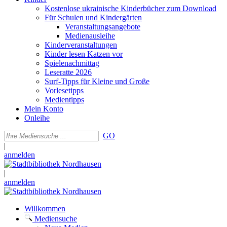
Kostenlose ukrainische Kinderbücher zum Download
Für Schulen und Kindergärten
Veranstaltungsangebote
Medienausleihe
Kinderveranstaltungen
Kinder lesen Katzen vor
Spielenachmittag
Leseratte 2026
Surf-Tipps für Kleine und Große
Vorlesetipps
Medientipps
Mein Konto
Onleihe
GO
|
anmelden
|
anmelden
Willkommen
Mediensuche