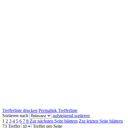
Trefferliste drucken
Permalink Trefferliste
Sortieren nach
aufsteigend sortieren
1
2
3
4
5
6
7
8
Zur nächsten Seite blättern
Zur letzten Seite blättern
73 Treffer
Treffer pro Seite