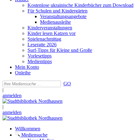
Kostenlose ukrainische Kinderbücher zum Download
Für Schulen und Kindergärten
Veranstaltungsangebote
Medienausleihe
Kinderveranstaltungen
Kinder lesen Katzen vor
Spielenachmittag
Leseratte 2026
Surf-Tipps für Kleine und Große
Vorlesetipps
Medientipps
Mein Konto
Onleihe
GO
|
anmelden
|
anmelden
Willkommen
Mediensuche