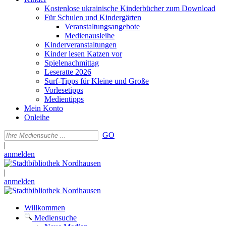
Kostenlose ukrainische Kinderbücher zum Download
Für Schulen und Kindergärten
Veranstaltungsangebote
Medienausleihe
Kinderveranstaltungen
Kinder lesen Katzen vor
Spielenachmittag
Leseratte 2026
Surf-Tipps für Kleine und Große
Vorlesetipps
Medientipps
Mein Konto
Onleihe
GO
|
anmelden
|
anmelden
Willkommen
Mediensuche