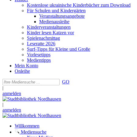
Kostenlose ukrainische Kinderbücher zum Download
Für Schulen und Kindergärten
Veranstaltungsangebote
Medienausleihe
Kinderveranstaltungen
Kinder lesen Katzen vor
Spielenachmittag
Leseratte 2026
Surf-Tipps für Kleine und Große
Vorlesetipps
Medientipps
Mein Konto
Onleihe
GO
|
anmelden
|
anmelden
Willkommen
Mediensuche