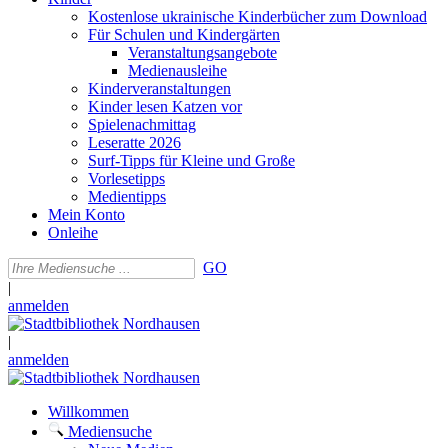
Kostenlose ukrainische Kinderbücher zum Download
Für Schulen und Kindergärten
Veranstaltungsangebote
Medienausleihe
Kinderveranstaltungen
Kinder lesen Katzen vor
Spielenachmittag
Leseratte 2026
Surf-Tipps für Kleine und Große
Vorlesetipps
Medientipps
Mein Konto
Onleihe
GO
|
anmelden
|
anmelden
Willkommen
Mediensuche