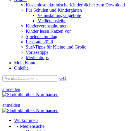
Kostenlose ukrainische Kinderbücher zum Download
Für Schulen und Kindergärten
Veranstaltungsangebote
Medienausleihe
Kinderveranstaltungen
Kinder lesen Katzen vor
Spielenachmittag
Leseratte 2026
Surf-Tipps für Kleine und Große
Vorlesetipps
Medientipps
Mein Konto
Onleihe
GO
|
anmelden
|
anmelden
Willkommen
Mediensuche