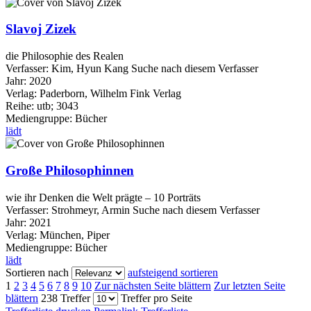
Slavoj Zizek
die Philosophie des Realen
Verfasser:
Kim, Hyun Kang
Suche nach diesem Verfasser
Jahr:
2020
Verlag:
Paderborn, Wilhelm Fink Verlag
Reihe:
utb; 3043
Mediengruppe:
Bücher
lädt
Große Philosophinnen
wie ihr Denken die Welt prägte – 10 Porträts
Verfasser:
Strohmeyr, Armin
Suche nach diesem Verfasser
Jahr:
2021
Verlag:
München, Piper
Mediengruppe:
Bücher
lädt
Sortieren nach
aufsteigend sortieren
1
2
3
4
5
6
7
8
9
10
Zur nächsten Seite blättern
Zur letzten Seite
blättern
238 Treffer
Treffer pro Seite