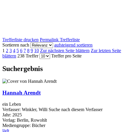
Trefferliste drucken
Permalink Trefferliste
Sortieren nach
aufsteigend sortieren
1
2
3
4
5
6
7
8
9
10
Zur nächsten Seite blättern
Zur letzten Seite
blättern
238 Treffer
Treffer pro Seite
Suchergebnis
Hannah Arendt
ein Leben
Verfasser:
Winkler, Willi
Suche nach diesem Verfasser
Jahr:
2025
Verlag:
Berlin, Rowohlt
Mediengruppe:
Bücher
lädt