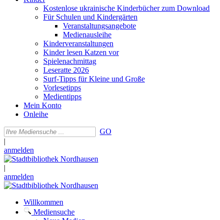
Kostenlose ukrainische Kinderbücher zum Download
Für Schulen und Kindergärten
Veranstaltungsangebote
Medienausleihe
Kinderveranstaltungen
Kinder lesen Katzen vor
Spielenachmittag
Leseratte 2026
Surf-Tipps für Kleine und Große
Vorlesetipps
Medientipps
Mein Konto
Onleihe
GO
|
anmelden
|
anmelden
Willkommen
Mediensuche