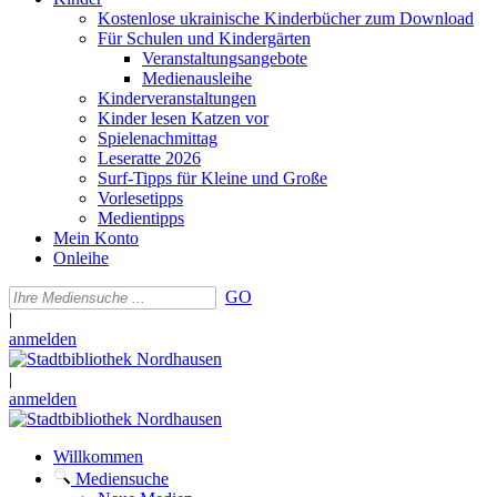
Kostenlose ukrainische Kinderbücher zum Download
Für Schulen und Kindergärten
Veranstaltungsangebote
Medienausleihe
Kinderveranstaltungen
Kinder lesen Katzen vor
Spielenachmittag
Leseratte 2026
Surf-Tipps für Kleine und Große
Vorlesetipps
Medientipps
Mein Konto
Onleihe
GO
|
anmelden
|
anmelden
Willkommen
Mediensuche