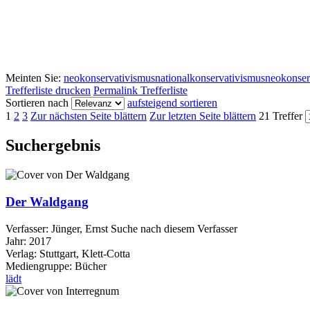
Meinten Sie:
neokonservativismus
nationalkonservativismus
neokonser
Trefferliste drucken
Permalink Trefferliste
Sortieren nach
aufsteigend sortieren
1
2
3
Zur nächsten Seite blättern
Zur letzten Seite blättern
21 Treffer
Suchergebnis
Der Waldgang
Verfasser:
Jünger, Ernst
Suche nach diesem Verfasser
Jahr:
2017
Verlag:
Stuttgart, Klett-Cotta
Mediengruppe:
Bücher
lädt