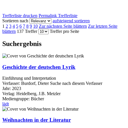
Trefferliste drucken
Permalink Trefferliste
Sortieren nach
aufsteigend sortieren
1
2
3
4
5
6
7
8
9
10
Zur nächsten Seite blättern
Zur letzten Seite
blättern
137 Treffer
Treffer pro Seite
Suchergebnis
Geschichte der deutschen Lyrik
Einführung und Interpretation
Verfasser:
Burdorf, Dieter
Suche nach diesem Verfasser
Jahr:
2023
Verlag:
Heidelberg, J.B. Metzler
Mediengruppe:
Bücher
lädt
Weihnachten in der Literatur