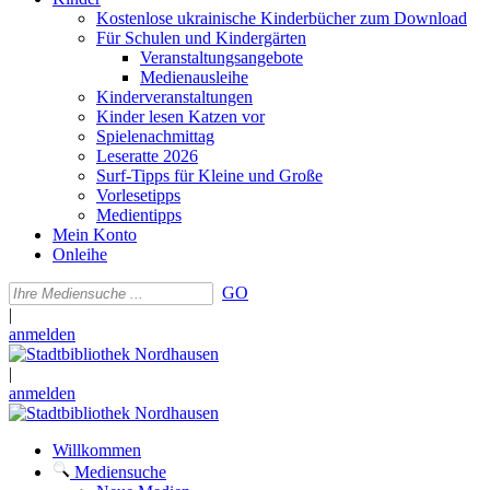
Kostenlose ukrainische Kinderbücher zum Download
Für Schulen und Kindergärten
Veranstaltungsangebote
Medienausleihe
Kinderveranstaltungen
Kinder lesen Katzen vor
Spielenachmittag
Leseratte 2026
Surf-Tipps für Kleine und Große
Vorlesetipps
Medientipps
Mein Konto
Onleihe
GO
|
anmelden
|
anmelden
Willkommen
Mediensuche