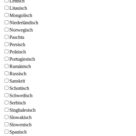
Lettisch
Litauisch
Mongolisch
Niederländisch
Norwegisch
Paschtu
Persisch
Polnisch
Portugiesisch
Rumänisch
Russisch
Sanskrit
Schottisch
Schwedisch
Serbisch
Singhalesisch
Slowakisch
Slowenisch
Spanisch