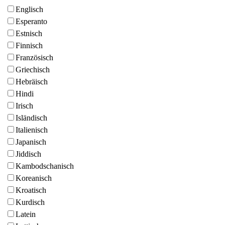
Englisch
Esperanto
Estnisch
Finnisch
Französisch
Griechisch
Hebräisch
Hindi
Irisch
Isländisch
Italienisch
Japanisch
Jiddisch
Kambodschanisch
Koreanisch
Kroatisch
Kurdisch
Latein