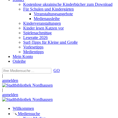
Kostenlose ukrainische Kinderbücher zum Download
Für Schulen und Kindergärten
Veranstaltungsangebote
Medienausleihe
Kinderveranstaltungen
Kinder lesen Katzen vor
Spielenachmittag
Leseratte 2026
Surf-Tipps für Kleine und Große
Vorlesetipps
Medientipps
Mein Konto
Onleihe
GO
|
anmelden
|
anmelden
Willkommen
Mediensuche