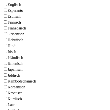
Englisch
Esperanto
Estnisch
Finnisch
Französisch
Griechisch
Hebräisch
Hindi
Irisch
Isländisch
Italienisch
Japanisch
Jiddisch
Kambodschanisch
Koreanisch
Kroatisch
Kurdisch
Latein