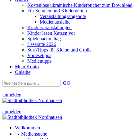
Kostenlose ukrainische Kinderbücher zum Download
Für Schulen und Kindergärten
Veranstaltungsangebote
Medienausleihe
Kinderveranstaltungen
Kinder lesen Katzen vor
Spielenachmittag
Leseratte 2026
Surf-Tipps für Kleine und Große
Vorlesetipps
Medientipps
Mein Konto
Onleihe
GO
|
anmelden
|
anmelden
Willkommen
Mediensuche