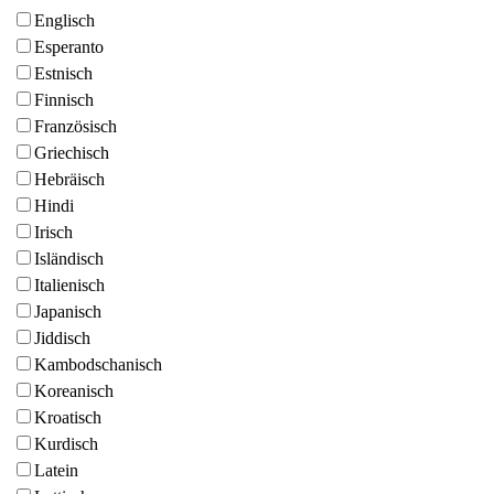
Englisch
Esperanto
Estnisch
Finnisch
Französisch
Griechisch
Hebräisch
Hindi
Irisch
Isländisch
Italienisch
Japanisch
Jiddisch
Kambodschanisch
Koreanisch
Kroatisch
Kurdisch
Latein