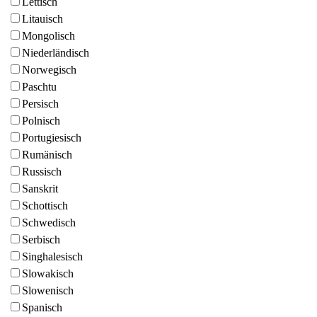
Lettisch
Litauisch
Mongolisch
Niederländisch
Norwegisch
Paschtu
Persisch
Polnisch
Portugiesisch
Rumänisch
Russisch
Sanskrit
Schottisch
Schwedisch
Serbisch
Singhalesisch
Slowakisch
Slowenisch
Spanisch