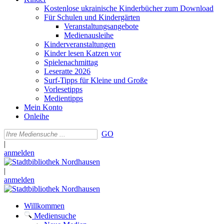
Kostenlose ukrainische Kinderbücher zum Download
Für Schulen und Kindergärten
Veranstaltungsangebote
Medienausleihe
Kinderveranstaltungen
Kinder lesen Katzen vor
Spielenachmittag
Leseratte 2026
Surf-Tipps für Kleine und Große
Vorlesetipps
Medientipps
Mein Konto
Onleihe
GO
|
anmelden
|
anmelden
Willkommen
Mediensuche