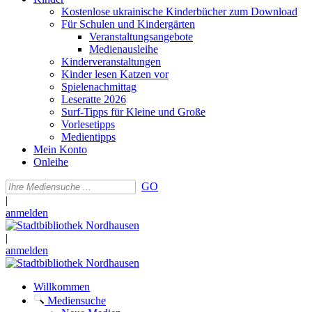
Kostenlose ukrainische Kinderbücher zum Download
Für Schulen und Kindergärten
Veranstaltungsangebote
Medienausleihe
Kinderveranstaltungen
Kinder lesen Katzen vor
Spielenachmittag
Leseratte 2026
Surf-Tipps für Kleine und Große
Vorlesetipps
Medientipps
Mein Konto
Onleihe
GO
|
anmelden
|
anmelden
Willkommen
Mediensuche