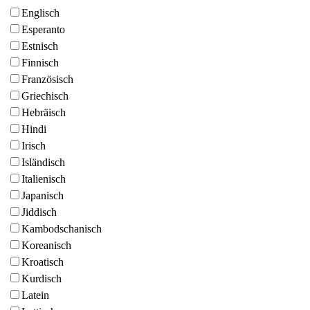
Englisch
Esperanto
Estnisch
Finnisch
Französisch
Griechisch
Hebräisch
Hindi
Irisch
Isländisch
Italienisch
Japanisch
Jiddisch
Kambodschanisch
Koreanisch
Kroatisch
Kurdisch
Latein