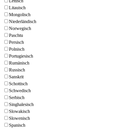
Lettisch
Litauisch
Mongolisch
Niederländisch
Norwegisch
Paschtu
Persisch
Polnisch
Portugiesisch
Rumänisch
Russisch
Sanskrit
Schottisch
Schwedisch
Serbisch
Singhalesisch
Slowakisch
Slowenisch
Spanisch