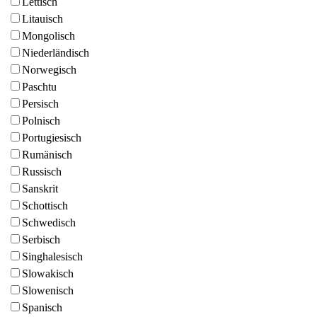
Lettisch
Litauisch
Mongolisch
Niederländisch
Norwegisch
Paschtu
Persisch
Polnisch
Portugiesisch
Rumänisch
Russisch
Sanskrit
Schottisch
Schwedisch
Serbisch
Singhalesisch
Slowakisch
Slowenisch
Spanisch