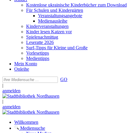
Kostenlose ukrainische Kinderbücher zum Download
Für Schulen und Kindergärten
Veranstaltungsangebote
Medienausleihe
Kinderveranstaltungen
Kinder lesen Katzen vor
Spielenachmittag
Leseratte 2026
Surf-Tipps für Kleine und Große
Vorlesetipps
Medientipps
Mein Konto
Onleihe
GO
|
anmelden
|
anmelden
Willkommen
Mediensuche