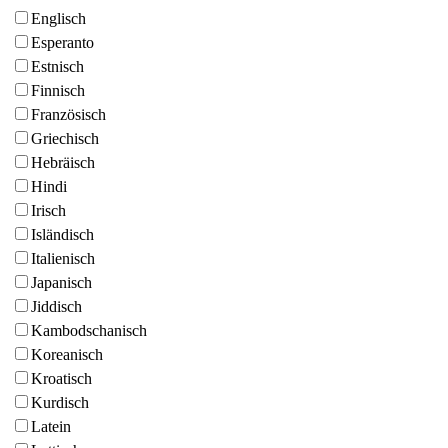
Englisch
Esperanto
Estnisch
Finnisch
Französisch
Griechisch
Hebräisch
Hindi
Irisch
Isländisch
Italienisch
Japanisch
Jiddisch
Kambodschanisch
Koreanisch
Kroatisch
Kurdisch
Latein