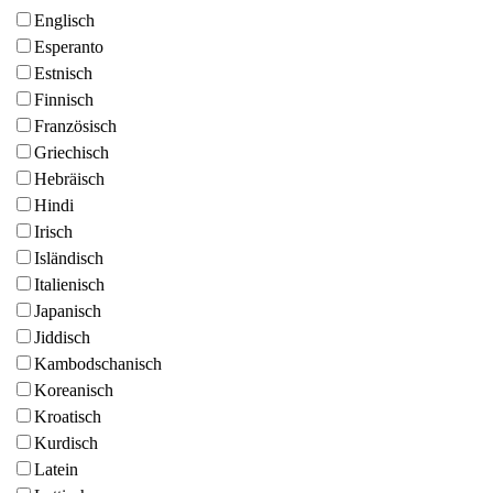
Englisch
Esperanto
Estnisch
Finnisch
Französisch
Griechisch
Hebräisch
Hindi
Irisch
Isländisch
Italienisch
Japanisch
Jiddisch
Kambodschanisch
Koreanisch
Kroatisch
Kurdisch
Latein