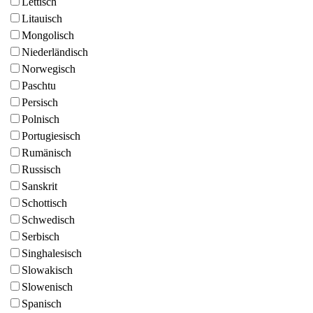
Lettisch
Litauisch
Mongolisch
Niederländisch
Norwegisch
Paschtu
Persisch
Polnisch
Portugiesisch
Rumänisch
Russisch
Sanskrit
Schottisch
Schwedisch
Serbisch
Singhalesisch
Slowakisch
Slowenisch
Spanisch