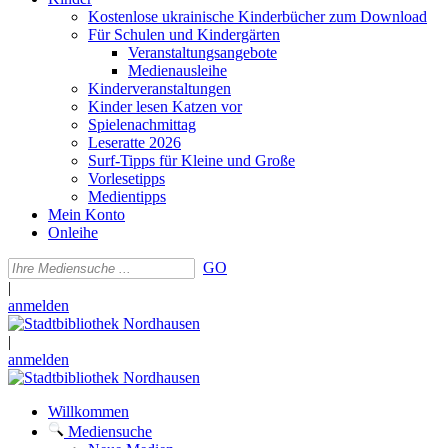
Kostenlose ukrainische Kinderbücher zum Download
Für Schulen und Kindergärten
Veranstaltungsangebote
Medienausleihe
Kinderveranstaltungen
Kinder lesen Katzen vor
Spielenachmittag
Leseratte 2026
Surf-Tipps für Kleine und Große
Vorlesetipps
Medientipps
Mein Konto
Onleihe
GO
|
anmelden
|
anmelden
Willkommen
Mediensuche