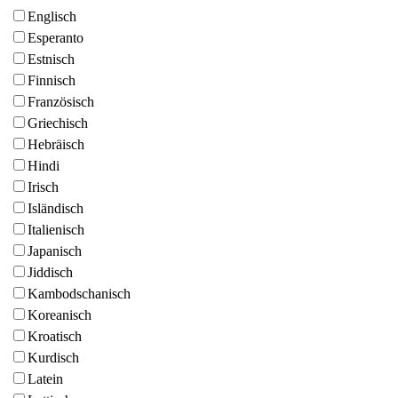
Englisch
Esperanto
Estnisch
Finnisch
Französisch
Griechisch
Hebräisch
Hindi
Irisch
Isländisch
Italienisch
Japanisch
Jiddisch
Kambodschanisch
Koreanisch
Kroatisch
Kurdisch
Latein