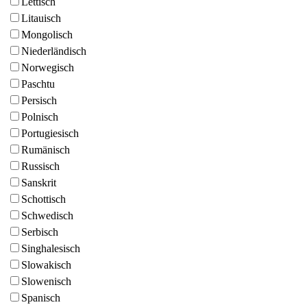
Lettisch
Litauisch
Mongolisch
Niederländisch
Norwegisch
Paschtu
Persisch
Polnisch
Portugiesisch
Rumänisch
Russisch
Sanskrit
Schottisch
Schwedisch
Serbisch
Singhalesisch
Slowakisch
Slowenisch
Spanisch