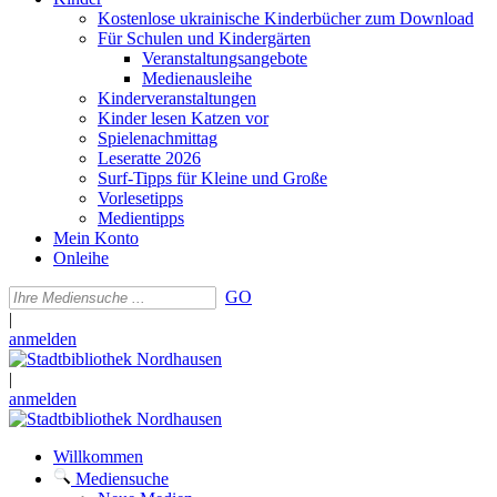
Kostenlose ukrainische Kinderbücher zum Download
Für Schulen und Kindergärten
Veranstaltungsangebote
Medienausleihe
Kinderveranstaltungen
Kinder lesen Katzen vor
Spielenachmittag
Leseratte 2026
Surf-Tipps für Kleine und Große
Vorlesetipps
Medientipps
Mein Konto
Onleihe
GO
|
anmelden
|
anmelden
Willkommen
Mediensuche