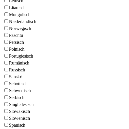
Lettisch
Litauisch
Mongolisch
Niederländisch
Norwegisch
Paschtu
Persisch
Polnisch
Portugiesisch
Rumänisch
Russisch
Sanskrit
Schottisch
Schwedisch
Serbisch
Singhalesisch
Slowakisch
Slowenisch
Spanisch