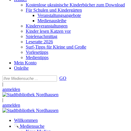
Kostenlose ukrainische Kinderbücher zum Download
Für Schulen und Kindergärten
Veranstaltungsangebote
Medienausleihe
Kinderveranstaltungen
Kinder lesen Katzen vor
Spielenachmittag
Leseratte 2026
Surf-Tipps für Kleine und Große
Vorlesetipps
Medientipps
Mein Konto
Onleihe
GO
|
anmelden
|
anmelden
Willkommen
Mediensuche