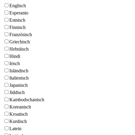
Englisch
Esperanto
Estnisch
Finnisch
Französisch
Griechisch
Hebräisch
Hindi
Irisch
Isländisch
Italienisch
Japanisch
Jiddisch
Kambodschanisch
Koreanisch
Kroatisch
Kurdisch
Latein