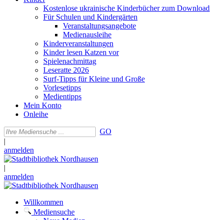
Kostenlose ukrainische Kinderbücher zum Download
Für Schulen und Kindergärten
Veranstaltungsangebote
Medienausleihe
Kinderveranstaltungen
Kinder lesen Katzen vor
Spielenachmittag
Leseratte 2026
Surf-Tipps für Kleine und Große
Vorlesetipps
Medientipps
Mein Konto
Onleihe
GO
|
anmelden
|
anmelden
Willkommen
Mediensuche