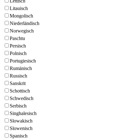
Lettisch
Litauisch
Mongolisch
Niederländisch
Norwegisch
Paschtu
Persisch
Polnisch
Portugiesisch
Rumänisch
Russisch
Sanskrit
Schottisch
Schwedisch
Serbisch
Singhalesisch
Slowakisch
Slowenisch
Spanisch