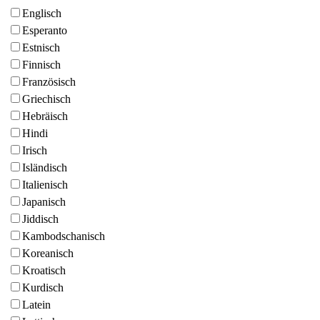
Englisch
Esperanto
Estnisch
Finnisch
Französisch
Griechisch
Hebräisch
Hindi
Irisch
Isländisch
Italienisch
Japanisch
Jiddisch
Kambodschanisch
Koreanisch
Kroatisch
Kurdisch
Latein