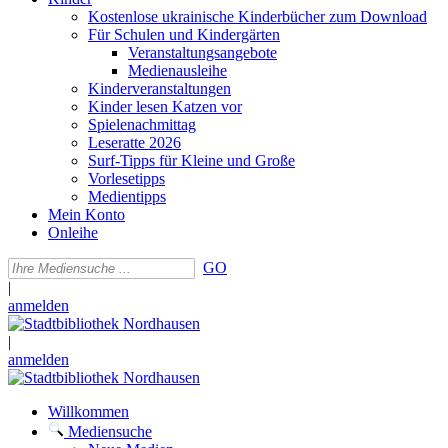
Kostenlose ukrainische Kinderbücher zum Download
Für Schulen und Kindergärten
Veranstaltungsangebote
Medienausleihe
Kinderveranstaltungen
Kinder lesen Katzen vor
Spielenachmittag
Leseratte 2026
Surf-Tipps für Kleine und Große
Vorlesetipps
Medientipps
Mein Konto
Onleihe
GO
|
anmelden
|
anmelden
Willkommen
Mediensuche