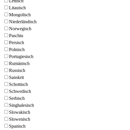
Lettisch
Litauisch
Mongolisch
Niederländisch
Norwegisch
Paschtu
Persisch
Polnisch
Portugiesisch
Rumänisch
Russisch
Sanskrit
Schottisch
Schwedisch
Serbisch
Singhalesisch
Slowakisch
Slowenisch
Spanisch