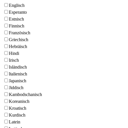
Englisch
Esperanto
Estnisch
Finnisch
Französisch
Griechisch
Hebräisch
Hindi
Irisch
Isländisch
Italienisch
Japanisch
Jiddisch
Kambodschanisch
Koreanisch
Kroatisch
Kurdisch
Latein