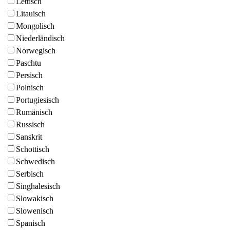
Lettisch
Litauisch
Mongolisch
Niederländisch
Norwegisch
Paschtu
Persisch
Polnisch
Portugiesisch
Rumänisch
Russisch
Sanskrit
Schottisch
Schwedisch
Serbisch
Singhalesisch
Slowakisch
Slowenisch
Spanisch