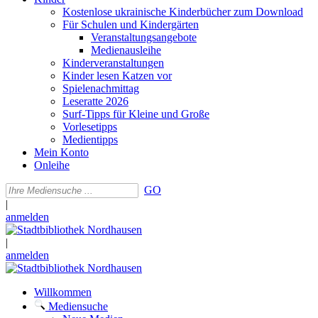
Kostenlose ukrainische Kinderbücher zum Download
Für Schulen und Kindergärten
Veranstaltungsangebote
Medienausleihe
Kinderveranstaltungen
Kinder lesen Katzen vor
Spielenachmittag
Leseratte 2026
Surf-Tipps für Kleine und Große
Vorlesetipps
Medientipps
Mein Konto
Onleihe
GO
|
anmelden
|
anmelden
Willkommen
Mediensuche