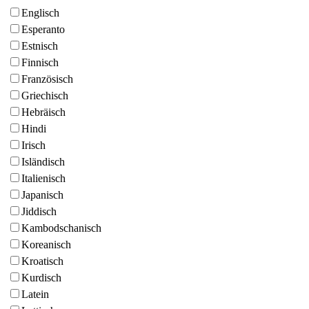
Englisch
Esperanto
Estnisch
Finnisch
Französisch
Griechisch
Hebräisch
Hindi
Irisch
Isländisch
Italienisch
Japanisch
Jiddisch
Kambodschanisch
Koreanisch
Kroatisch
Kurdisch
Latein