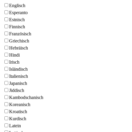
Englisch
Esperanto
Estnisch
Finnisch
Französisch
Griechisch
Hebräisch
Hindi
Irisch
Isländisch
Italienisch
Japanisch
Jiddisch
Kambodschanisch
Koreanisch
Kroatisch
Kurdisch
Latein