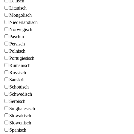
Lettisch
Litauisch
Mongolisch
Niederländisch
Norwegisch
Paschtu
Persisch
Polnisch
Portugiesisch
Rumänisch
Russisch
Sanskrit
Schottisch
Schwedisch
Serbisch
Singhalesisch
Slowakisch
Slowenisch
Spanisch