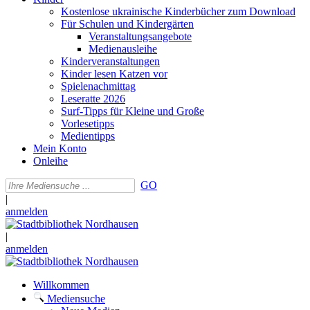
Kostenlose ukrainische Kinderbücher zum Download
Für Schulen und Kindergärten
Veranstaltungsangebote
Medienausleihe
Kinderveranstaltungen
Kinder lesen Katzen vor
Spielenachmittag
Leseratte 2026
Surf-Tipps für Kleine und Große
Vorlesetipps
Medientipps
Mein Konto
Onleihe
GO
|
anmelden
|
anmelden
Willkommen
Mediensuche