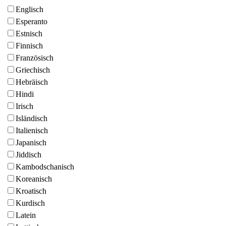
Englisch
Esperanto
Estnisch
Finnisch
Französisch
Griechisch
Hebräisch
Hindi
Irisch
Isländisch
Italienisch
Japanisch
Jiddisch
Kambodschanisch
Koreanisch
Kroatisch
Kurdisch
Latein