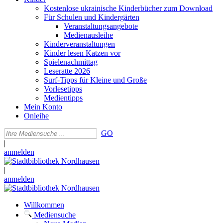
Kostenlose ukrainische Kinderbücher zum Download
Für Schulen und Kindergärten
Veranstaltungsangebote
Medienausleihe
Kinderveranstaltungen
Kinder lesen Katzen vor
Spielenachmittag
Leseratte 2026
Surf-Tipps für Kleine und Große
Vorlesetipps
Medientipps
Mein Konto
Onleihe
GO
|
anmelden
|
anmelden
Willkommen
Mediensuche