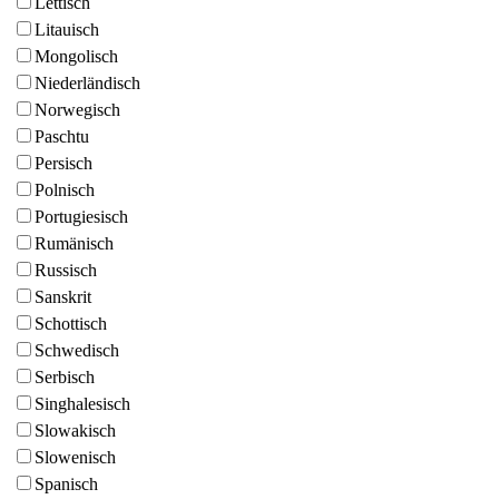
Lettisch
Litauisch
Mongolisch
Niederländisch
Norwegisch
Paschtu
Persisch
Polnisch
Portugiesisch
Rumänisch
Russisch
Sanskrit
Schottisch
Schwedisch
Serbisch
Singhalesisch
Slowakisch
Slowenisch
Spanisch