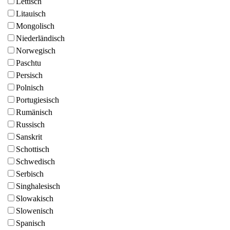
Lettisch
Litauisch
Mongolisch
Niederländisch
Norwegisch
Paschtu
Persisch
Polnisch
Portugiesisch
Rumänisch
Russisch
Sanskrit
Schottisch
Schwedisch
Serbisch
Singhalesisch
Slowakisch
Slowenisch
Spanisch