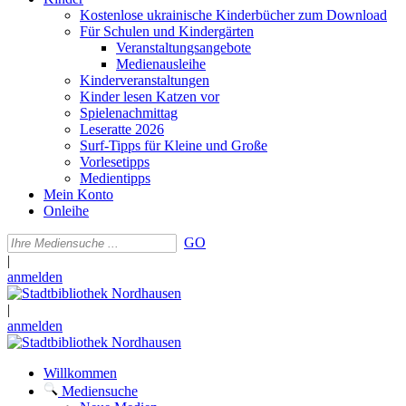
Kostenlose ukrainische Kinderbücher zum Download
Für Schulen und Kindergärten
Veranstaltungsangebote
Medienausleihe
Kinderveranstaltungen
Kinder lesen Katzen vor
Spielenachmittag
Leseratte 2026
Surf-Tipps für Kleine und Große
Vorlesetipps
Medientipps
Mein Konto
Onleihe
GO
|
anmelden
|
anmelden
Willkommen
Mediensuche