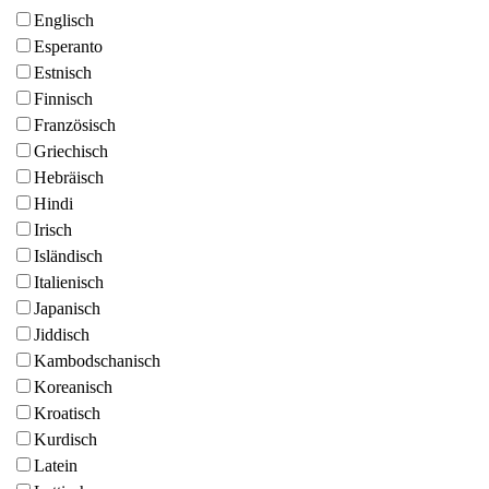
Englisch
Esperanto
Estnisch
Finnisch
Französisch
Griechisch
Hebräisch
Hindi
Irisch
Isländisch
Italienisch
Japanisch
Jiddisch
Kambodschanisch
Koreanisch
Kroatisch
Kurdisch
Latein