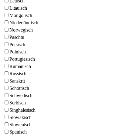
Lettisch
Litauisch
Mongolisch
Niederländisch
Norwegisch
Paschtu
Persisch
Polnisch
Portugiesisch
Rumänisch
Russisch
Sanskrit
Schottisch
Schwedisch
Serbisch
Singhalesisch
Slowakisch
Slowenisch
Spanisch