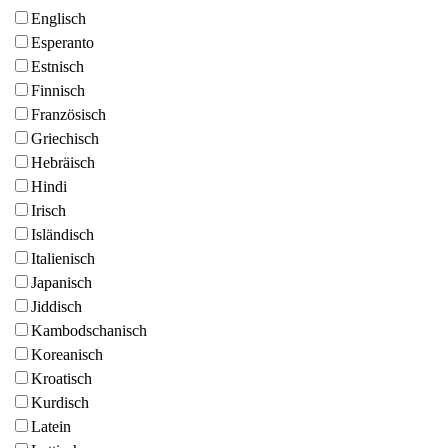
Englisch
Esperanto
Estnisch
Finnisch
Französisch
Griechisch
Hebräisch
Hindi
Irisch
Isländisch
Italienisch
Japanisch
Jiddisch
Kambodschanisch
Koreanisch
Kroatisch
Kurdisch
Latein