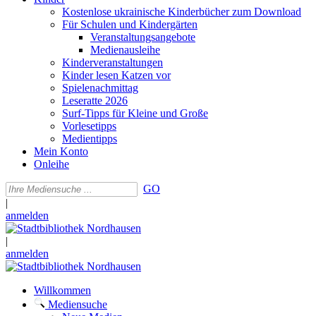
Kostenlose ukrainische Kinderbücher zum Download
Für Schulen und Kindergärten
Veranstaltungsangebote
Medienausleihe
Kinderveranstaltungen
Kinder lesen Katzen vor
Spielenachmittag
Leseratte 2026
Surf-Tipps für Kleine und Große
Vorlesetipps
Medientipps
Mein Konto
Onleihe
GO
|
anmelden
|
anmelden
Willkommen
Mediensuche