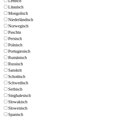
Lettisch
Litauisch
Mongolisch
Niederländisch
Norwegisch
Paschtu
Persisch
Polnisch
Portugiesisch
Rumänisch
Russisch
Sanskrit
Schottisch
Schwedisch
Serbisch
Singhalesisch
Slowakisch
Slowenisch
Spanisch