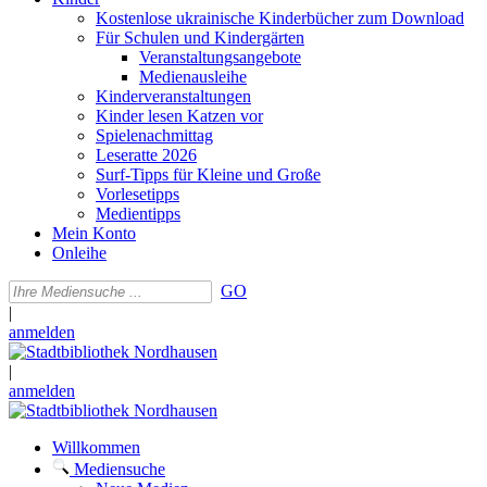
Kostenlose ukrainische Kinderbücher zum Download
Für Schulen und Kindergärten
Veranstaltungsangebote
Medienausleihe
Kinderveranstaltungen
Kinder lesen Katzen vor
Spielenachmittag
Leseratte 2026
Surf-Tipps für Kleine und Große
Vorlesetipps
Medientipps
Mein Konto
Onleihe
GO
|
anmelden
|
anmelden
Willkommen
Mediensuche