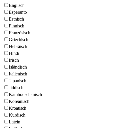
Englisch
Esperanto
Estnisch
Finnisch
Französisch
Griechisch
Hebräisch
Hindi
Irisch
Isländisch
Italienisch
Japanisch
Jiddisch
Kambodschanisch
Koreanisch
Kroatisch
Kurdisch
Latein