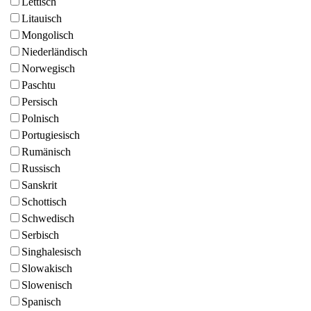
Lettisch
Litauisch
Mongolisch
Niederländisch
Norwegisch
Paschtu
Persisch
Polnisch
Portugiesisch
Rumänisch
Russisch
Sanskrit
Schottisch
Schwedisch
Serbisch
Singhalesisch
Slowakisch
Slowenisch
Spanisch