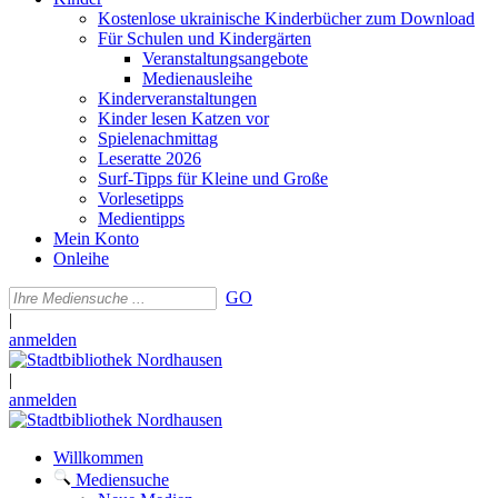
Kostenlose ukrainische Kinderbücher zum Download
Für Schulen und Kindergärten
Veranstaltungsangebote
Medienausleihe
Kinderveranstaltungen
Kinder lesen Katzen vor
Spielenachmittag
Leseratte 2026
Surf-Tipps für Kleine und Große
Vorlesetipps
Medientipps
Mein Konto
Onleihe
GO
|
anmelden
|
anmelden
Willkommen
Mediensuche