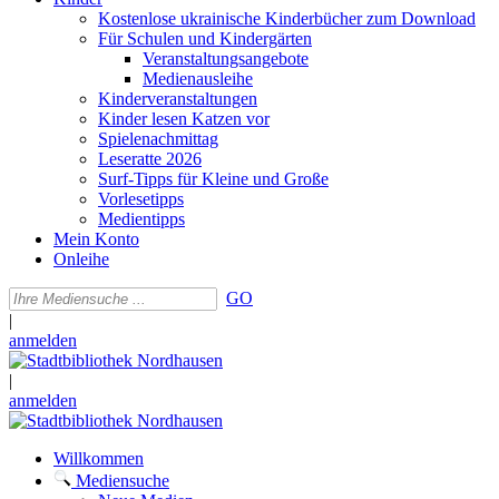
Kostenlose ukrainische Kinderbücher zum Download
Für Schulen und Kindergärten
Veranstaltungsangebote
Medienausleihe
Kinderveranstaltungen
Kinder lesen Katzen vor
Spielenachmittag
Leseratte 2026
Surf-Tipps für Kleine und Große
Vorlesetipps
Medientipps
Mein Konto
Onleihe
GO
|
anmelden
|
anmelden
Willkommen
Mediensuche