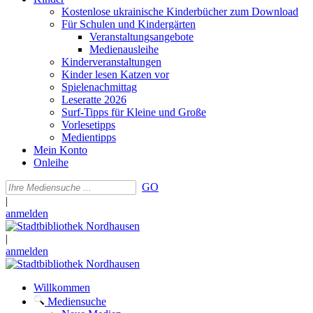
Kostenlose ukrainische Kinderbücher zum Download
Für Schulen und Kindergärten
Veranstaltungsangebote
Medienausleihe
Kinderveranstaltungen
Kinder lesen Katzen vor
Spielenachmittag
Leseratte 2026
Surf-Tipps für Kleine und Große
Vorlesetipps
Medientipps
Mein Konto
Onleihe
GO
|
anmelden
|
anmelden
Willkommen
Mediensuche