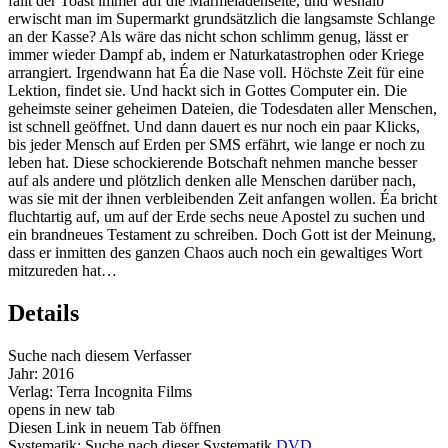
fällt der Toast immer auf die Marmeladenseite, und weshalb
erwischt man im Supermarkt grundsätzlich die langsamste Schlange
an der Kasse? Als wäre das nicht schon schlimm genug, lässt er
immer wieder Dampf ab, indem er Naturkatastrophen oder Kriege
arrangiert. Irgendwann hat Éa die Nase voll. Höchste Zeit für eine
Lektion, findet sie. Und hackt sich in Gottes Computer ein. Die
geheimste seiner geheimen Dateien, die Todesdaten aller Menschen,
ist schnell geöffnet. Und dann dauert es nur noch ein paar Klicks,
bis jeder Mensch auf Erden per SMS erfährt, wie lange er noch zu
leben hat. Diese schockierende Botschaft nehmen manche besser
auf als andere und plötzlich denken alle Menschen darüber nach,
was sie mit der ihnen verbleibenden Zeit anfangen wollen. Éa bricht
fluchtartig auf, um auf der Erde sechs neue Apostel zu suchen und
ein brandneues Testament zu schreiben. Doch Gott ist der Meinung,
dass er inmitten des ganzen Chaos auch noch ein gewaltiges Wort
mitzureden hat…
Details
Suche nach diesem Verfasser
Jahr:
2016
Verlag:
Terra Incognita Films
opens in new tab
Diesen Link in neuem Tab öffnen
Systematik:
Suche nach dieser Systematik
DVD