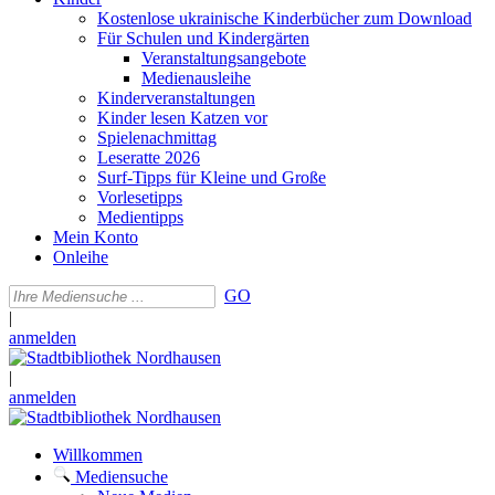
Kostenlose ukrainische Kinderbücher zum Download
Für Schulen und Kindergärten
Veranstaltungsangebote
Medienausleihe
Kinderveranstaltungen
Kinder lesen Katzen vor
Spielenachmittag
Leseratte 2026
Surf-Tipps für Kleine und Große
Vorlesetipps
Medientipps
Mein Konto
Onleihe
GO
|
anmelden
|
anmelden
Willkommen
Mediensuche