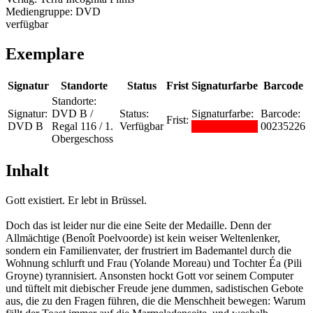
Mediengruppe:
DVD
verfügbar
Exemplare
Signatur
Standorte
Status
Frist
Signaturfarbe
Barcode
Standorte:
Signatur:
DVD B /
Status:
Signaturfarbe:
Barcode:
Frist:
DVD B
Regal 116 / 1.
Verfügbar
00235226
Obergeschoss
Inhalt
Gott existiert. Er lebt in Brüssel.
Doch das ist leider nur die eine Seite der Medaille. Denn der
Allmächtige (Benoît Poelvoorde) ist kein weiser Weltenlenker,
sondern ein Familienvater, der frustriert im Bademantel durch die
Wohnung schlurft und Frau (Yolande Moreau) und Tochter Éa (Pili
Groyne) tyrannisiert. Ansonsten hockt Gott vor seinem Computer
und tüftelt mit diebischer Freude jene dummen, sadistischen Gebote
aus, die zu den Fragen führen, die die Menschheit bewegen: Warum