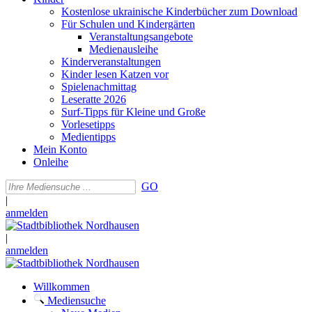
Kostenlose ukrainische Kinderbücher zum Download
Für Schulen und Kindergärten
Veranstaltungsangebote
Medienausleihe
Kinderveranstaltungen
Kinder lesen Katzen vor
Spielenachmittag
Leseratte 2026
Surf-Tipps für Kleine und Große
Vorlesetipps
Medientipps
Mein Konto
Onleihe
GO
|
anmelden
|
anmelden
Willkommen
Mediensuche