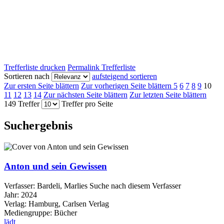
Trefferliste drucken
Permalink Trefferliste
Sortieren nach
aufsteigend sortieren
Zur ersten Seite blättern
Zur vorherigen Seite blättern
5
6
7
8
9
10
11
12
13
14
Zur nächsten Seite blättern
Zur letzten Seite blättern
149 Treffer
Treffer pro Seite
Suchergebnis
Anton und sein Gewissen
Verfasser:
Bardeli, Marlies
Suche nach diesem Verfasser
Jahr:
2024
Verlag:
Hamburg, Carlsen Verlag
Mediengruppe:
Bücher
lädt