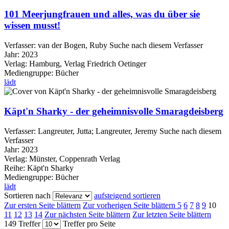
101 Meerjungfrauen und alles, was du über sie
wissen musst!
Verfasser:
van der Bogen, Ruby
Suche nach diesem Verfasser
Jahr:
2023
Verlag:
Hamburg, Verlag Friedrich Oetinger
Mediengruppe:
Bücher
lädt
Käpt'n Sharky - der geheimnisvolle Smaragdeisberg
Verfasser:
Langreuter, Jutta
;
Langreuter, Jeremy
Suche nach diesem
Verfasser
Jahr:
2023
Verlag:
Münster, Coppenrath Verlag
Reihe:
Käpt'n Sharky
Mediengruppe:
Bücher
lädt
Sortieren nach
aufsteigend sortieren
Zur ersten Seite blättern
Zur vorherigen Seite blättern
5
6
7
8
9
10
11
12
13
14
Zur nächsten Seite blättern
Zur letzten Seite blättern
149 Treffer
Treffer pro Seite