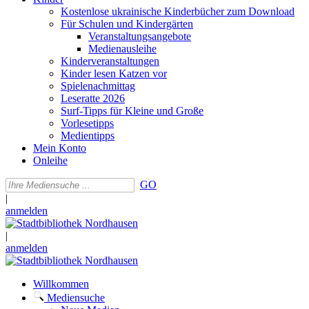
Kostenlose ukrainische Kinderbücher zum Download
Für Schulen und Kindergärten
Veranstaltungsangebote
Medienausleihe
Kinderveranstaltungen
Kinder lesen Katzen vor
Spielenachmittag
Leseratte 2026
Surf-Tipps für Kleine und Große
Vorlesetipps
Medientipps
Mein Konto
Onleihe
GO
|
anmelden
|
anmelden
Willkommen
Mediensuche