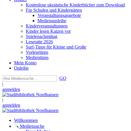
Kostenlose ukrainische Kinderbücher zum Download
Für Schulen und Kindergärten
Veranstaltungsangebote
Medienausleihe
Kinderveranstaltungen
Kinder lesen Katzen vor
Spielenachmittag
Leseratte 2026
Surf-Tipps für Kleine und Große
Vorlesetipps
Medientipps
Mein Konto
Onleihe
GO
|
anmelden
|
anmelden
Willkommen
Mediensuche